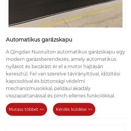
Automatikus garázskapu
A Qingdao Nuoruiton automatikus garázskapu egy
modern garázsberendezés, amely automatikus
nyílásot és bezárást ér el a motor hajtásán
keresztül. Fel van szerelve távirányítóval, időzítési
kapcsolóval és biztonsági védelmi
mechanizmusokkal, például akadály
visszapattanással és pinch-ellenes funkciókkal.
Mutass többet >>
Kérdés küldése >>