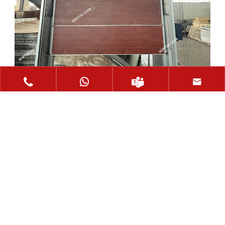




Összecsukható garázskapu
A Qingdao Norton Doors Industry Technology Co.,
Ltd. az ajtóipar legnagyobb szállítója Kínában.
Fejlett technológiát és berendezéseket
alkalmazunk testreszabott elektromos
garázskapuk gyártásához, hogy megteremtsük a
világszínvonalú kapuipart.
Mutass többet >>
Kérdés küldése >>