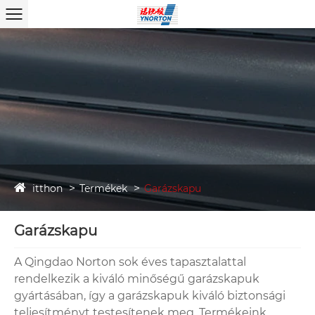
itthon
Termékek
Garázskapu
Garázskapu
A Qingdao Norton sok éves tapasztalattal
rendelkezik a kiváló minőségű garázskapuk
gyártásában, így a garázskapuk kiváló biztonsági
teljesítményt testesítenek meg. Termékeink