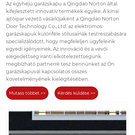
Az egyhéjú garázskapu a Qingdao Norton által
kifejlesztett innovatív termékek egyike. A kínai
ajtóipar vezető vásárlójaként a Qingdao Norton
Door Technology Co., Ltd. az elektromos
garázskapuk különféle stílusainak testreszabására
specializálódott, hogy megfeleljen ügyfeleink
egyedi igényeinek. Az innováció és a vevői
elégedettség iránti elkötelezettségünk
megbízható partnerré tesz bennünket az Ön
garázskapuval kapcsolatos összes
követelményének kielégítésében.
Mutass többet >>
Kérdés küldése >>