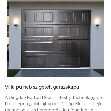
Villa pu hab szigetelt garázskapu
A Qingdao Norton Doors Industry Technology Co.,
Ltd. a legnagyobb ajtóipar szállítója Kínában. Fejlett
technológiát és berendezéseket fogadunk el a