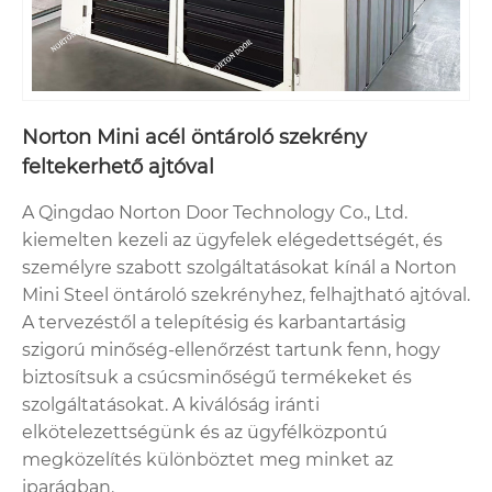
Norton Mini acél öntároló szekrény
feltekerhető ajtóval
A Qingdao Norton Door Technology Co., Ltd.
kiemelten kezeli az ügyfelek elégedettségét, és
személyre szabott szolgáltatásokat kínál a Norton
Mini Steel öntároló szekrényhez, felhajtható ajtóval.
A tervezéstől a telepítésig és karbantartásig
szigorú minőség-ellenőrzést tartunk fenn, hogy
biztosítsuk a csúcsminőségű termékeket és
szolgáltatásokat. A kiválóság iránti
elkötelezettségünk és az ügyfélközpontú
megközelítés különböztet meg minket az
iparágban.