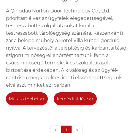
A Qingdao Norton Door Technology Co., Ltd.
prioritást élvez az ügyfelek elégedettségével,
testreszabott szolgáltatásokat kínál a
testreszabott tárolóegység számára. Készenkénti
zár a belépő műhely a Hotel Villa kültéri gördülő
nyitva. A tervezéstől a telepítésig és karbantartásig
szigorú minőség-ellenőrzést tartunk fenn a
csúcsminőségű termékek és szolgáltatások
biztosítása érdekében. A kiválóság és az ügyfél-
centrista megközelítés iránti elkötelezettségünk
elválaszt minket az iparban.
Mutass többet >>
Kérdés küldése >>
«
1
»