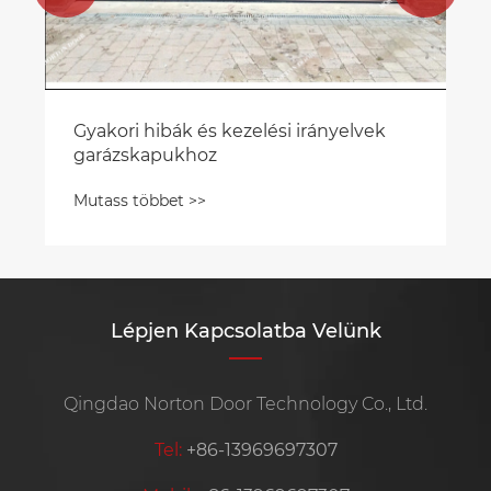
Gyakori hibák és kezelési irányelvek
garázskapukhoz
Mutass többet >>
Lépjen Kapcsolatba Velünk
Qingdao Norton Door Technology Co., Ltd.
Tel:
+86-13969697307