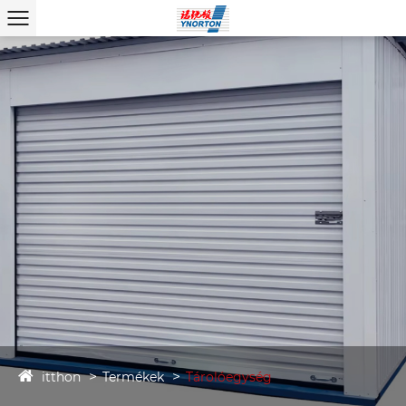
itthon
Termékek
Tárolóegység