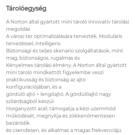
Tárolóegység
A Norton által gyártott mini tároló innovatív tárolási
megoldás
A városi tér optimalizálására tervezték. Moduláris
tervezéssel, intelligens
Biztonsági és teljes skenario szolgáltatások, mint
mag, biztonságos, rugalmas és
Kényelmes tárolási élmény. A Norton által gyártott
mini tároló mindkettőt figyelembe veszi
praktikusság és biztonság az ajtó
konfigurációjában, és a
gördülő ajtó + lengőajtó. A gördülőajtó nagy
szilárdságból készül
Horganyzott acél, támogatja a kézi üzemmód
működését, megnyitja és zökkenőmentesen
bezáródik
és csendesen, és alkalmas a magas frekvenciájú