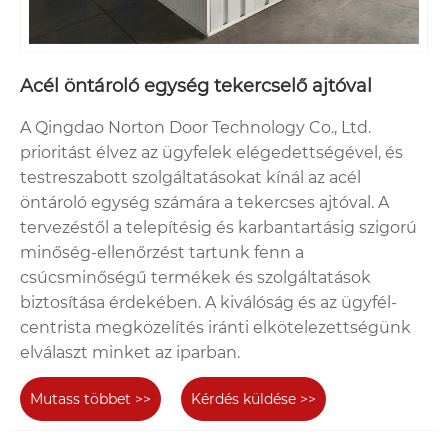
Acél öntároló egység tekercselő ajtóval
A Qingdao Norton Door Technology Co., Ltd.
prioritást élvez az ügyfelek elégedettségével, és
testreszabott szolgáltatásokat kínál az acél
öntároló egység számára a tekercses ajtóval. A
tervezéstől a telepítésig és karbantartásig szigorú
minőség-ellenőrzést tartunk fenn a
csúcsminőségű termékek és szolgáltatások
biztosítása érdekében. A kiválóság és az ügyfél-
centrista megközelítés iránti elkötelezettségünk
elválaszt minket az iparban.
Mutass többet >>
Kérdés küldése >>