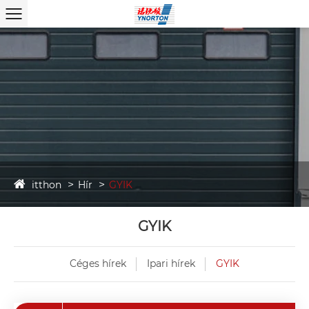
itthon
Hír
GYIK
GYIK
Céges hírek
Ipari hírek
GYIK