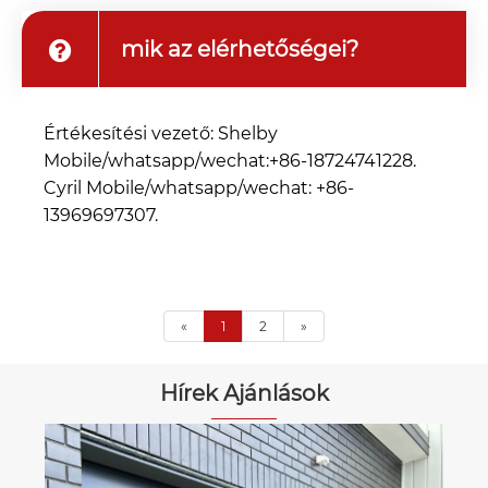
mik az elérhetőségei?
Értékesítési vezető: Shelby
Mobile/whatsapp/wechat:+86-18724741228.
Cyril Mobile/whatsapp/wechat: +86-
13969697307.
«
1
2
»
Hírek Ajánlások