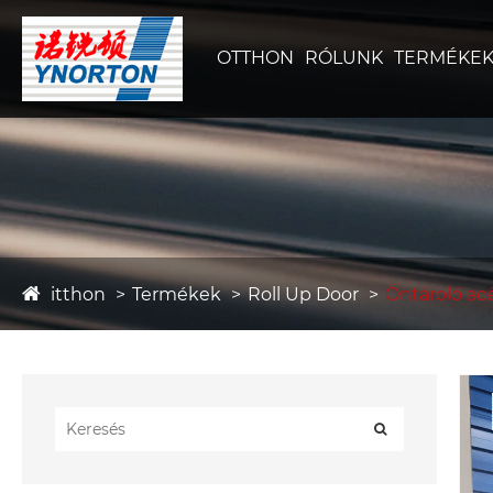
OTTHON
RÓLUNK
TERMÉKE
itthon
Termékek
Roll Up Door
Öntároló acé