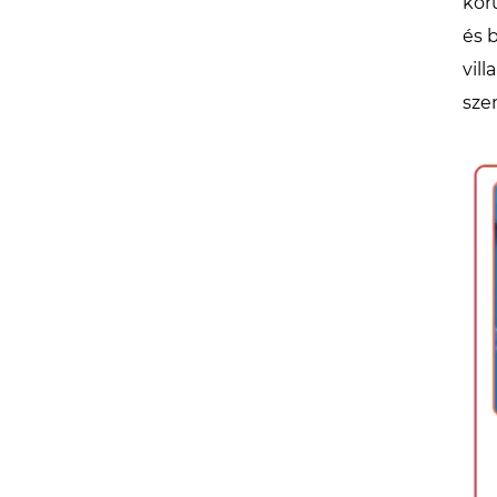
kör
és 
vil
sze