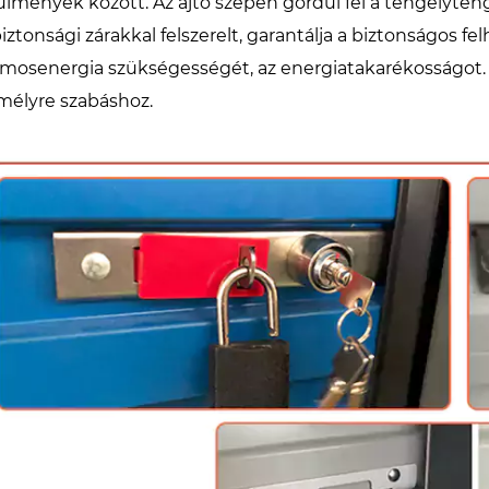
ülmények között. Az ajtó szépen gördül fel a tengelyten
biztonsági zárakkal felszerelt, garantálja a biztonságos fe
lamosenergia szükségességét, az energiatakarékosságot. 
mélyre szabáshoz.