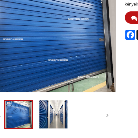
kényel
F