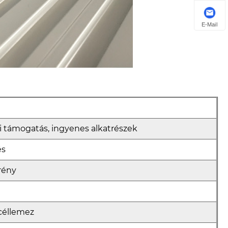
E-Mail
 támogatás, ingyenes alkatrészek
és
krény
céllemez