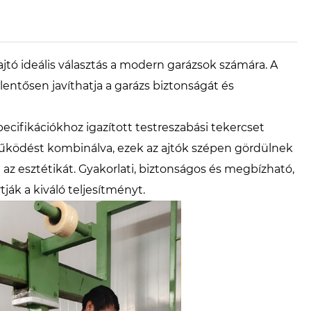
jtó ideális választás a modern garázsok számára. A
elentősen javíthatja a garázs biztonságát és
ecifikációkhoz igazított testreszabási tekercset
 működést kombinálva, ezek az ajtók szépen gördülnek
a az esztétikát. Gyakorlati, biztonságos és megbízható,
tják a kiváló teljesítményt.