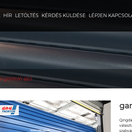
K
HÍR
LETÖLTÉS
KÉRDÉS KÜLDÉSE
LÉPJEN KAPCSOL
l gördülő ajtó
gar
Qingdao
választ
szabván