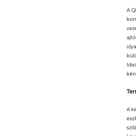
A Q
kor
vez
ajt
oly
kül
Ide
kén
Ter
A k
esz
szi