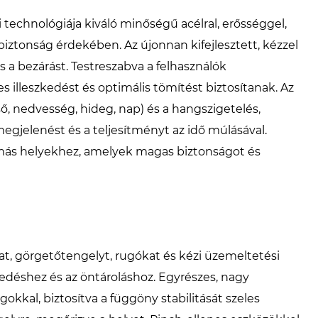
 technológiája kiváló minőségű acélral, erősséggel,
 biztonság érdekében. Az újonnan kifejlesztett, kézzel
 a bezárást. Testreszabva a felhasználók
s illeszkedést és optimális tömítést biztosítanak. Az
ső, nedvesség, hideg, nap) és a hangszigetelés,
megjelenést és a teljesítményt az idő múlásával.
s más helyekhez, amelyek magas biztonságot és
kat, görgetőtengelyt, rugókat és kézi üzemeltetési
edéshez és az öntároláshoz. Egyrészes, nagy
okkal, biztosítva a függöny stabilitását szeles