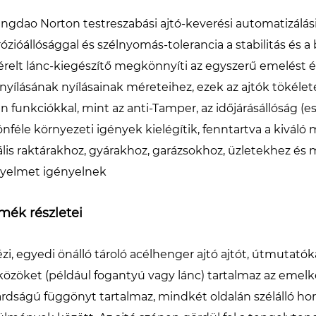
ingdao Norton testreszabási ajtó-keverési automatizálási
rózióállósággal és szélnyomás-tolerancia a stabilitás és a
érelt lánc-kiegészítő megkönnyíti az egyszerű emelést és
ónyílásának nyílásainak méreteihez, ezek az ajtók tökélete
an funkciókkal, mint az anti-Tamper, az időjárásállóság (e
önféle környezeti igények kielégítik, fenntartva a kiváló 
ális raktárakhoz, gyárakhoz, garázsokhoz, üzletekhez é
yelmet igényelnek
mék részletei
ézi, egyedi önálló tároló acélhenger ajtó ajtót, útmutató
közöket (például fogantyú vagy lánc) tartalmaz az emelk
lárdságú függönyt tartalmaz, mindkét oldalán szélálló horg