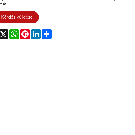
mét.
Kérdés küldése
acebook
X
WhatsApp
Pinterest
LinkedIn
Share