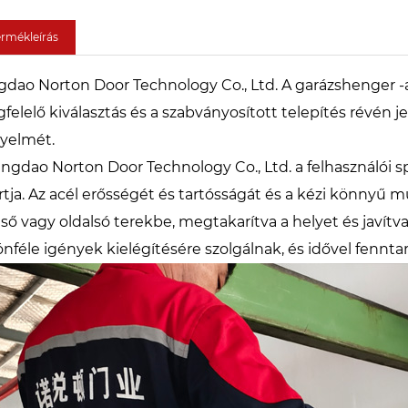
ermékleírás
gdao Norton Door Technology Co., Ltd. A garázshenger -a
felelő kiválasztás és a szabványosított telepítés révén j
yelmét.
ingdao Norton Door Technology Co., Ltd. a felhasználói sp
rtja. Az acél erősségét és tartósságát és a kézi könnyű
első vagy oldalsó terekbe, megtakarítva a helyet és javítv
önféle igények kielégítésére szolgálnak, és idővel fenntar