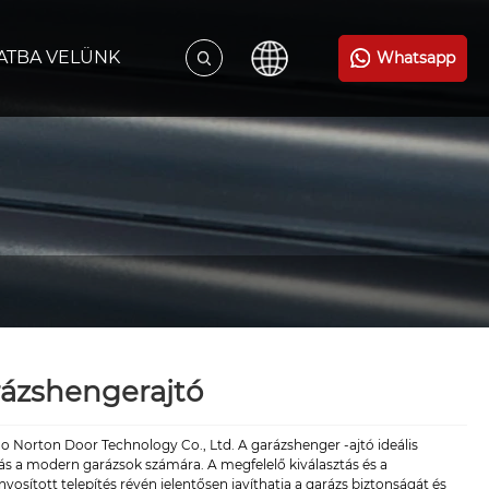
ATBA VELÜNK
Whatsapp
ázshengerajtó
 Norton Door Technology Co., Ltd. A garázshenger -ajtó ideális
ás a modern garázsok számára. A megfelelő kiválasztás és a
yosított telepítés révén jelentősen javíthatja a garázs biztonságát és