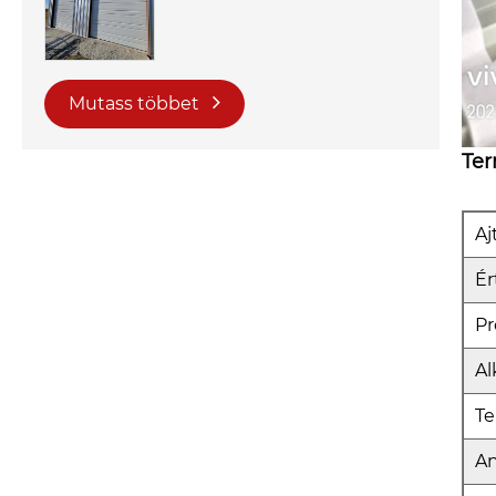
Mutass többet
Te
Aj
Ér
Pr
Al
Te
A