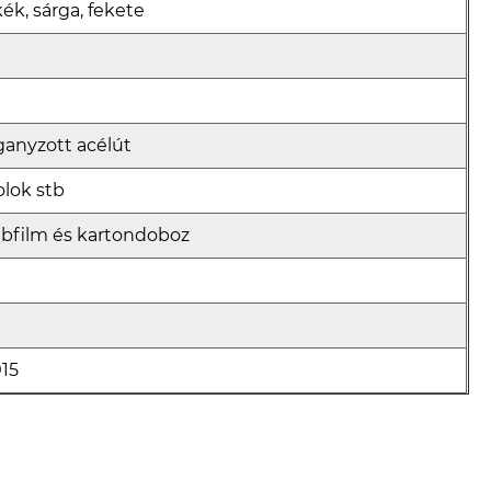
kék, sárga, fekete
ó
ganyzott acélút
olok stb
abfilm és kartondoboz
015