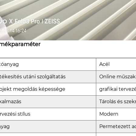
rmékparaméter
tóanyag
Acél
tékesítés utáni szolgáltatás
Online műszaki
ojekt megoldás képessége
grafikai tervez
kalmazás
Tárolás és sze
rvezési stílus
Modern
nyag
Permetezett a