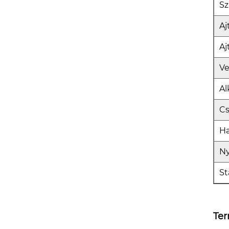
Sz
Aj
Aj
Ve
Al
C
Ha
Ny
St
Ter