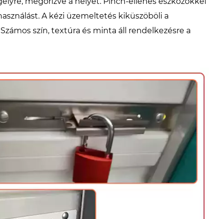
gelyre, megőrizve a helyet. Pinch-ellenes eszközökkel
lhasználást. A kézi üzemeltetés kiküszöböli a
Számos szín, textúra és minta áll rendelkezésre a