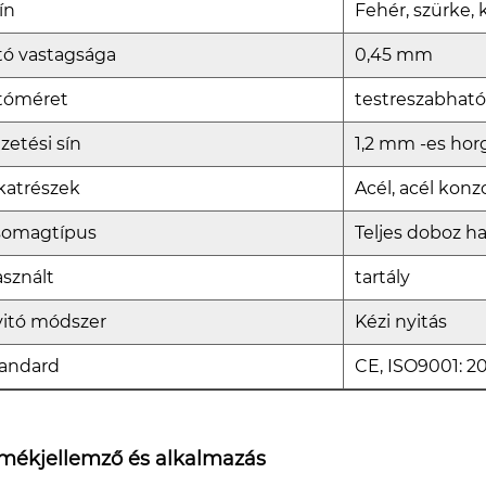
ín
Fehér, szürke, 
tó vastagsága
0,45 mm
tóméret
testreszabhat
zetési sín
1,2 mm -es hor
katrészek
Acél, acél konz
somagtípus
Teljes doboz h
sznált
tartály
itó módszer
Kézi nyitás
andard
CE, ISO9001: 2
mékjellemző és alkalmazás