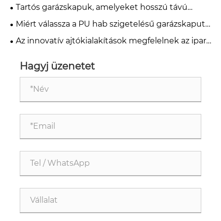
üzleti célokra
Tartós garázskapuk, amelyeket hosszú távú
használatra terveztek
Miért válassza a PU hab szigetelésű garázskaput
modern otthonokhoz?
Az innovatív ajtókialakítások megfelelnek az ipari
minőségű teljesítménynek
Hagyj üzenetet