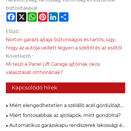
biztosításával.
Facebook
X
WhatsApp
Pinterest
LinkedIn
Share
Előző :
Norton garázs ajtaja: biztonságos és tartós, úgy,
hogy az autója védett legyen a széltől és az esőtől
Következő :
Mi teszi a Panel Lift Garage ajtóinak okos
választását otthonának?
Kapcsolódó hírek
Miért elengedhetetlen a szélálló acél gördülőajtó
a modern ipari biztonsághoz?
Miért fontosabbak az ajtólapok, mint gondolná?
Automatikus garázskapu rendszerek lakossági és