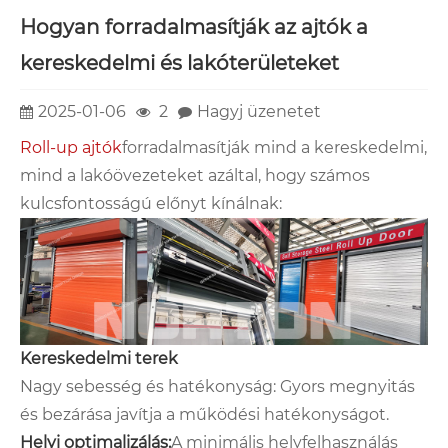
Hogyan forradalmasítják az ajtók a
kereskedelmi és lakóterületeket
2025-01-06
2
Hagyj üzenetet
Roll-up ajtók
forradalmasítják mind a kereskedelmi,
mind a lakóövezeteket azáltal, hogy számos
kulcsfontosságú előnyt kínálnak:
Kereskedelmi terek
Nagy sebesség és hatékonyság: Gyors megnyitás
és bezárása javítja a működési hatékonyságot.
Helyi optimalizálás:
A minimális helyfelhasználás