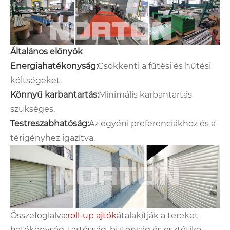
Általános előnyök
Energiahatékonyság:
Csökkenti a fűtési és hűtési
költségeket.
Könnyű karbantartás:
Minimális karbantartás
szükséges.
Testreszabhatóság:
Az egyéni preferenciákhoz és a
térigényhez igazítva.
Összefoglalva:
roll-up ajtók
átalakítják a tereket
hatékonyság, tartósság, biztonság és esztétika