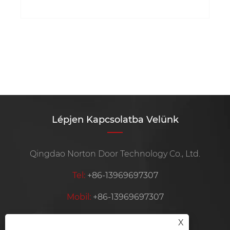
Lépjen Kapcsolatba Velünk
Qingdao Norton Door Technology Co., Ltd.
Tel:
+86-13969697307
Mobil:
+86-13969697307
Email:
cyril@cqyq.com.cn
X