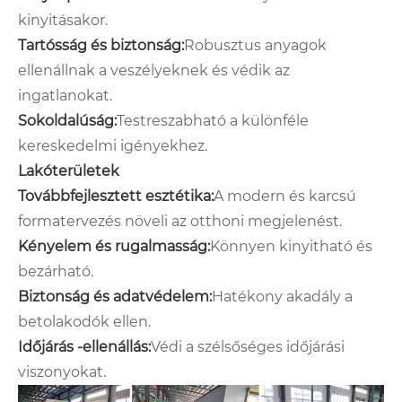
kinyitásakor.
Tartósság és biztonság:
Robusztus anyagok
ellenállnak a veszélyeknek és védik az
ingatlanokat.
Sokoldalúság:
Testreszabható a különféle
kereskedelmi igényekhez.
Lakóterületek
Továbbfejlesztett esztétika:
A modern és karcsú
formatervezés növeli az otthoni megjelenést.
Kényelem és rugalmasság:
Könnyen kinyitható és
bezárható.
Biztonság és adatvédelem:
Hatékony akadály a
betolakodók ellen.
Időjárás -ellenállás:
Védi a szélsőséges időjárási
viszonyokat.