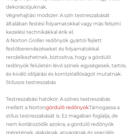
dekorációjuknak.
Végrehajtási módszer: A szín testreszabását
általában festési folyamatokkal vagy más felszíni
kezelési technikákkal érik el.
A Norton Groller redőnyök gyártói fejlett
festőberendezéseket és folyamatokkal
rendelkezhetnek, biztosítva, hogy a gördülő
redőnyök felületén lévő színek egységesek, tartós,
és kiváló időjárási és korrózióállóságot mutatnak.
Stílusos testreszabás
Testreszabási hatókör: A színes testreszabás
mellett a Norton
gördülő redőnyök
Támogassa a
stílus testreszabását is. Ez magában foglalja, de
nem korlátozódik azokra, a gördülő redőnyök
méretének, alakjának, anyagának és speciális