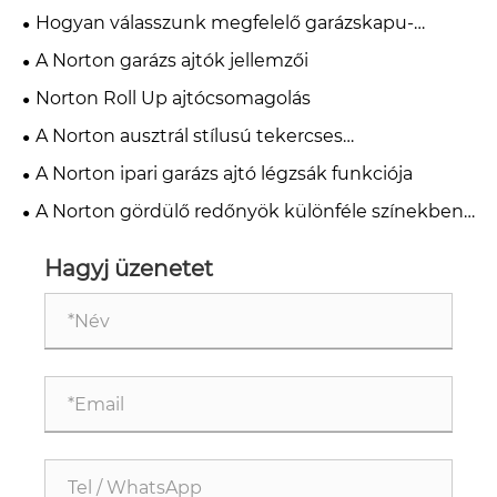
Hogyan válasszunk megfelelő garázskapu-
nagykereskedőt?
A Norton garázs ajtók jellemzői
Norton Roll Up ajtócsomagolás
A Norton ausztrál stílusú tekercses
ajtócsomagolása
A Norton ipari garázs ajtó légzsák funkciója
A Norton gördülő redőnyök különféle színekben
és stílusokban testreszabhatók.
Hagyj üzenetet