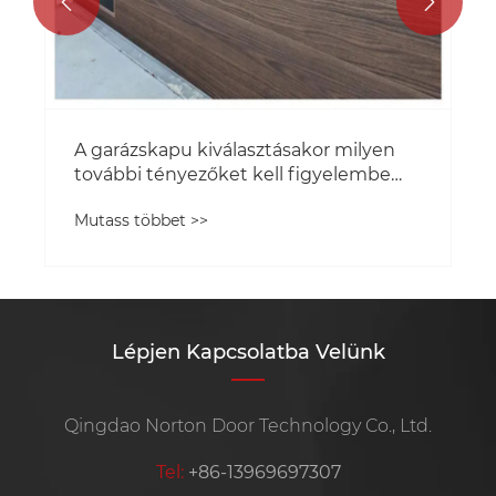


A garázskapu kiválasztásakor milyen
további tényezőket kell figyelembe
venni?
Mutass többet >>
Lépjen Kapcsolatba Velünk
Qingdao Norton Door Technology Co., Ltd.
Tel:
+86-13969697307