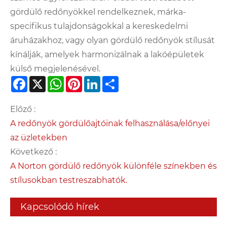
gördülő redőnyökkel rendelkeznek, márka-
specifikus tulajdonságokkal a kereskedelmi
áruházakhoz, vagy olyan gördülő redőnyök stílusát
kínálják, amelyek harmonizálnak a lakóépületek
külső megjelenésével.
Facebook
X
WhatsApp
Pinterest
LinkedIn
Share
Előző :
A redőnyök gördülőajtóinak felhasználása/előnyei
az üzletekben
Következő :
A Norton gördülő redőnyök különféle színekben és
stílusokban testreszabhatók.
Kapcsolódó hírek