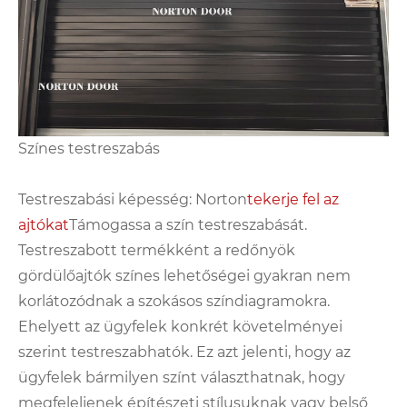
Színes testreszabás
Testreszabási képesség: Norton
tekerje fel az
ajtókat
Támogassa a szín testreszabását.
Testreszabott termékként a redőnyök
gördülőajtók színes lehetőségei gyakran nem
korlátozódnak a szokásos színdiagramokra.
Ehelyett az ügyfelek konkrét követelményei
szerint testreszabhatók. Ez azt jelenti, hogy az
ügyfelek bármilyen színt választhatnak, hogy
megfeleljenek építészeti stílusuknak vagy belső