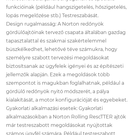
funkcióinak (például hangszigetelés, hőszigetelés,
lopás megelőzése stb.) Testreszabását.
Design rugalmasság: A Norton redőnyök
gördülőajtóinak tervező csapata általában gazdag
tapasztalattal és szakmai szakértelemmel
büszkélkedhet, lehetővé téve számukra, hogy
személyre szabott tervezési megoldásokat
biztosítsanak az ügyfelek igényei és az építészeti
jellemzők alapján. Ezek a megoldások több
szempontot is magukban foglalhatnak, például a
gördülő redőnyök nyitó módszerét, a pálya
kialakítását, a motor konfigurációját és egyebeket.
Gyakorlati alkalmazási esetek: Gyakorlati
alkalmazásokban a Norton Rolling RescTTER ajtók
már testreszabott megoldásokat nyújtottak
számos ügyfél számára. Például testreszabott