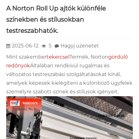
A Norton Roll Up ajtók különféle
színekben és stílusokban
testreszabhatók.
2025-06-12
5
Hagyj üzenetet
Mint szakember
tekercsel
Termék, Norton
gördülő
redőnyök
Általában rendkívül rugalmas és
változatos testreszabási szolgáltatásokat kínál,
amelyek képesek kielégíteni a különböző ügyfelek
személyre szabott színek és stílusok igényeit.